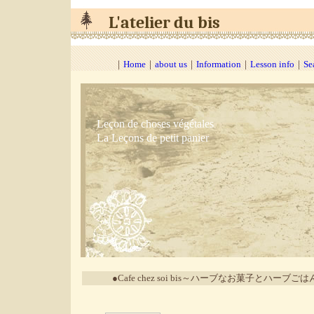
L'atelier du bis
｜
Home
｜
about us
｜
Information
｜
Lesson info
｜
Se
Leçon de choses végétales
La Leçons de petit panier
●Cafe chez soi bis～ハーブなお菓子とハーブご