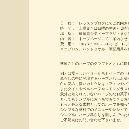
日 程： レッスンブログにてご案内させて
時 間： 土曜または日曜の午後～ 2時間
場 所： 横須賀シティープラザ・まな
内 容： トップページにてご案内させてい
費 用： 1day￥3,500～（レシピ＋レジュ
※エプロン、ハンドタオル、筆記用具をお持
季節ごとのハーブのクラフトとともに愉しいハ
例えば愛らしいベリーたちもハーブの一
暮らしの中に登場するハーブたちはお菓子の
白い花の可愛いカミツレはマフィンやパン
またタイムやベルベーヌやレモングラスたちは
意外と知られていないハーブのなお菓子た
とってもシンプルにおうちでもできるおやつ
もっと身近な素材としてのハーブを知ってい
シンプルな材料でのメニューやレシピで
シンプルにハーブ暮らしを楽しんでいただける
ご不明点はお問い合わせ下さいませ。