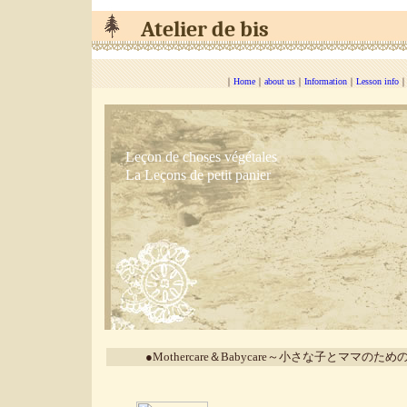
Atelier de bis
｜
Home
｜
about us
｜
Information
｜
Lesson info
Leçon de choses végétales
La Leçons de petit panier
●Mothercare＆Babycare～小さな子とママのための