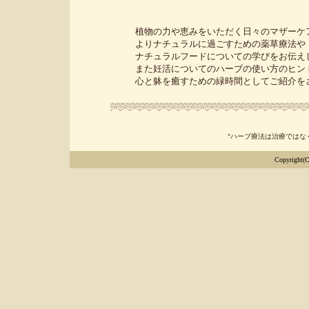
植物の力や恵みをいただく日々のマザーケア
よりナチュラルに過ごすための薬草療法や
ナチュラルフードについての学びをお伝えし
また妊活についてのハーブの使い方のヒント
心と躰を癒すための緑時間としてご紹介をさせ
*ハーブ療法は治療ではな
Copyright(C)