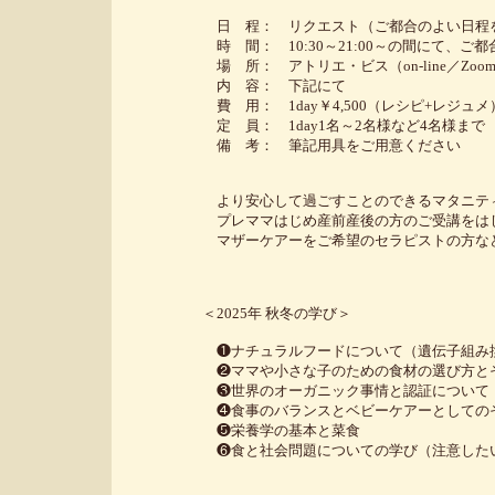
日 程： リクエスト（ご都合のよい日程を3
時 間： 10:30～21:00～の間にて、ご都
場 所： アトリエ・ビス（on-line／Zoomま
内 容： 下記にて
費 用： 1day￥4,500（レシピ+レジュメ）×
定 員： 1day1名～2名様など4名様まで
備 考： 筆記用具をご用意ください
より安心して過ごすことのできるマタニティーラ
プレママはじめ産前産後の方のご受講をは
マザーケアーをご希望のセラピストの方などに
＜2025年 秋冬の学び＞
❶ナチュラルフードについて（遺伝子組み換え
❷ママや小さな子のための食材の選び方とそ
❸世界のオーガニック事情と認証について
❹食事のバランスとベビーケアーとしてのそ
❺栄養学の基本と菜食
❻食と社会問題についての学び（注意したい食